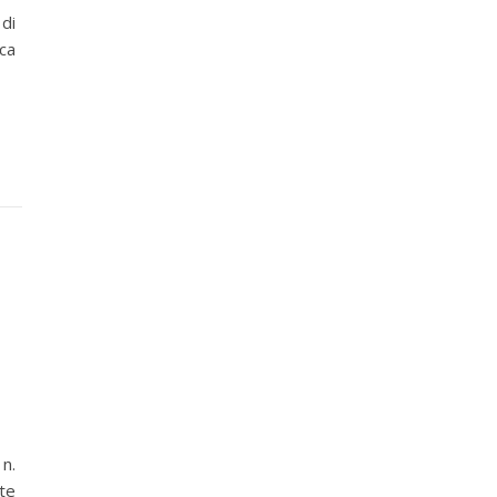
 di
ca
 n.
te