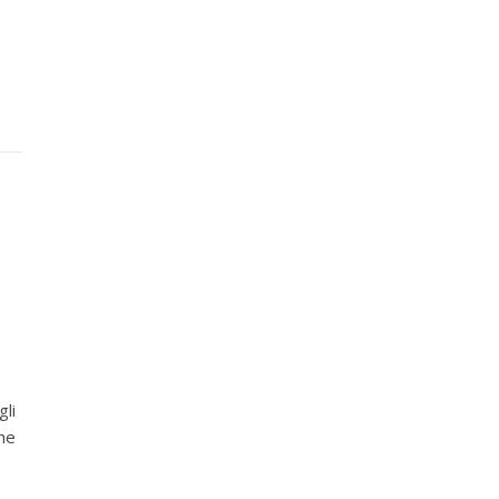
gli
he