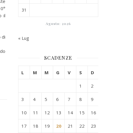
ste
30°
31
 il
Agosto: 2026
 di
« Lug
odo
SCADENZE
L
M
M
G
V
S
D
1
2
3
4
5
6
7
8
9
10
11
12
13
14
15
16
17
18
19
20
21
22
23