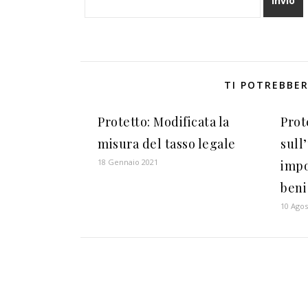
TI POTREBBER
Protetto: Modificata la
Prot
misura del tasso legale
sull
18 Gennaio 2021
impo
beni
10 Agos