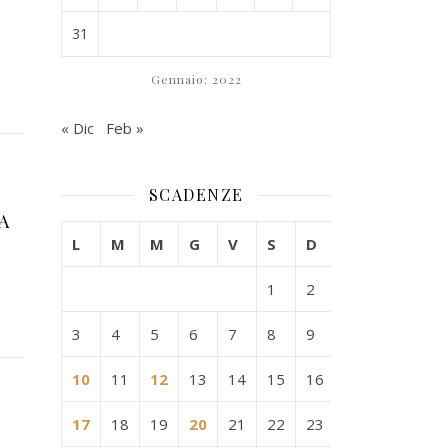
31
Gennaio: 2022
« Dic
Feb »
SCADENZE
A
L
M
M
G
V
S
D
1
2
3
4
5
6
7
8
9
10
11
12
13
14
15
16
17
18
19
20
21
22
23