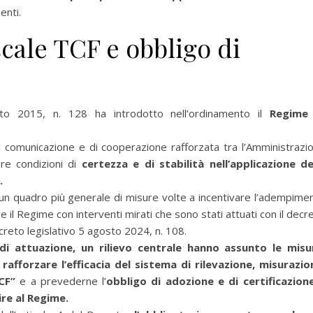
enti.
scale TCF e obbligo di
sto 2015, n. 128 ha introdotto nell’ordinamento il
R
egime
 comunicazione e di cooperazione rafforzata tra l’Amministrazi
are condizioni di
certezza e di stabilità nell’applicazione de
.
un quadro più generale di misure volte a incentivare l’adempime
 il Regime con interventi mirati che sono stati attuati con il decr
creto legislativo 5 agosto 2024, n. 108.
 di attuazione, un rilievo centrale hanno assunto le misu
 rafforzare l’efficacia del sistema di rilevazione, misurazio
CF”
e a prevederne l’
obbligo di adozione e di certificazion
re al Regime.