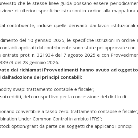
a previsto che le stesse linee guida possano essere periodicame
ione di ulteriori specifiche istruzioni in ordine alla mappatura 
 dal contribuente, incluse quelle derivanti dai lavori istituzionali 
dimento del 10 gennaio 2025, le specifiche istruzioni in ordine a
pi contabili applicati dal contribuente sono state poi approvate con
le entrate prot. n. 321934 del 7 agosto 2025 e con Provvedime
n. 33973 del 28 gennaio 2026.
rovate dai richiamati Provvedimenti hanno avuto ad oggetto
i dall’adozione dei principi contabili:
odity swap: trattamento contabile e fiscale”;
sui redditi, del corrispettivo per la concessione del diritto di
ionario convertibile a tasso zero: trattamento contabile e fiscale”
mbination Under Common Control in ambito IFRS”;
stock option/grant da parte dei soggetti che applicano i principi