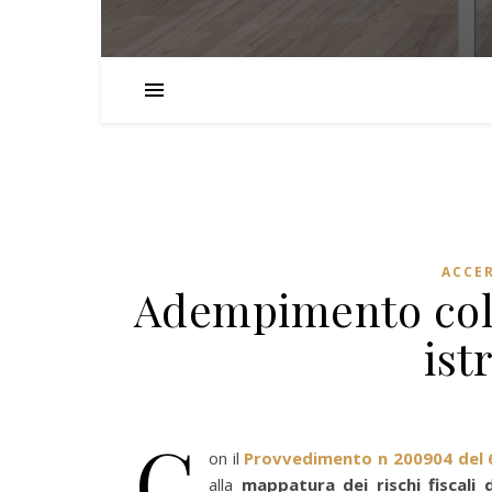
ACCE
Adempimento colla
ist
C
on il
Provvedimento n 200904 del 6
alla
mappatura dei rischi fiscali 