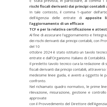
E’ stata prevista, in particolare, al comma 1 
rischi fiscali derivanti dai principi contabil
In tale contesto, il comma 1-quater dell’art
dell’Agenzia delle entrate di
apposite l
l’aggiornamento di un efficace
TCF e per la relativa certificazione e attest
Al fine di assicurare l’aggiornamento e l’integ
dei rischi derivanti dai principi contabili, con 
del 10
ottobre 2024 è stato istituito un tavolo tecnic
entrate e dall’Organismo Italiano di Contabilità.
Il predetto tavolo tecnico cura la redazione di s
fiscali derivanti dai principi contabili, attravers
medesime linee guida, e aventi a oggetto le pa
confronto.
Nel richiamato quadro normativo, le prime line
rilevazione, misurazione, gestione e controllo
approvate
con il Provvedimento del Direttore dell’Agenzia