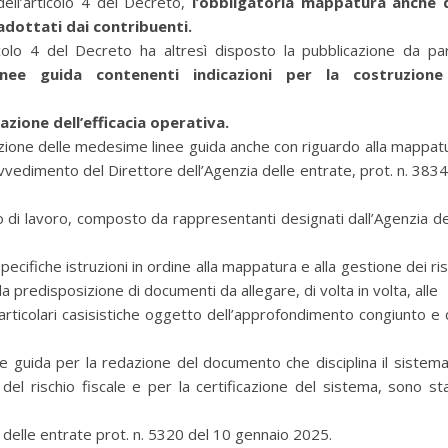
dell’articolo 4 del Decreto,
l’obbligatoria mappatura anche 
i adottati dai contribuenti.
icolo 4 del Decreto ha altresì disposto la pubblicazione da pa
inee guida contenenti indicazioni per la costruzion
azione dell’efficacia operativa.
razione delle medesime linee guida anche con riguardo alla mappat
Provvedimento del Direttore dell’Agenzia delle entrate, prot. n. 383
o di lavoro, composto da rappresentanti designati dall’Agenzia de
pecifiche istruzioni in ordine alla mappatura e alla gestione dei ris
o la predisposizione di documenti da allegare, di volta in volta, alle
rticolari casisistiche oggetto dell’approfondimento congiunto e 
e guida per la redazione del documento che disciplina il sistema
 del rischio fiscale e per la certificazione del sistema, sono st
 delle entrate prot. n. 5320 del 10 gennaio 2025.