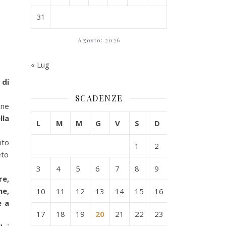
31
Agosto: 2026
« Lug
 di
SCADENZE
one
lla
L
M
M
G
V
S
D
nto
1
2
eto
3
4
5
6
7
8
9
re,
ne,
10
11
12
13
14
15
16
e a
17
18
19
20
21
22
23