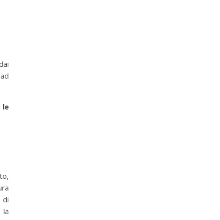
dai
 ad
 le
to,
ura
 di
 la