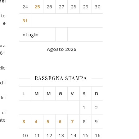
dei
24
25
26
27
28
29
30
rte
31
e e
« Luglio
ura
Agosto 2026
481
lle
RASSEGNA STAMPA
chi
L
M
M
G
V
S
D
del
1
2
 di
ate
3
4
5
6
7
8
9
10
11
12
13
14
15
16