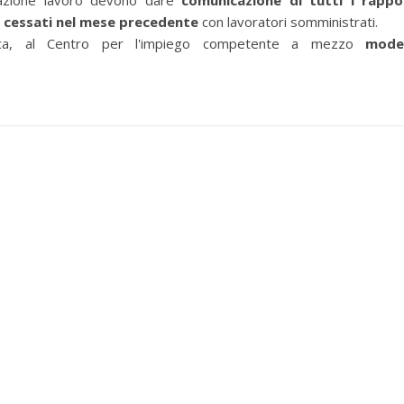
azione lavoro devono dare
comunicazione di tutti i rappo
 cessati nel mese precedente
con lavoratori somministrati.
ica, al Centro per l'impiego competente a mezzo
mode