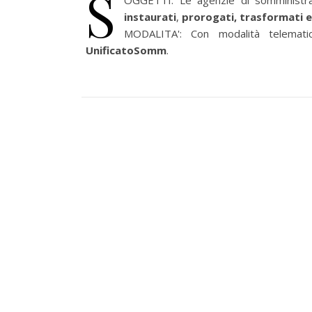
S
OGGETTI: Le agenzie di somministr
instaurati
,
prorogati, trasformati e
MODALITA': Con modalità telemat
UnificatoSomm
.