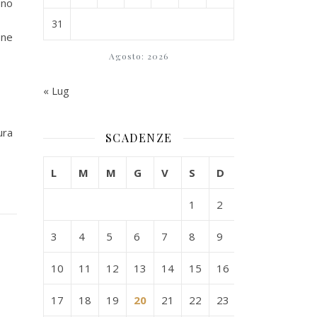
ono
31
one
Agosto: 2026
« Lug
ura
SCADENZE
L
M
M
G
V
S
D
1
2
3
4
5
6
7
8
9
10
11
12
13
14
15
16
17
18
19
20
21
22
23