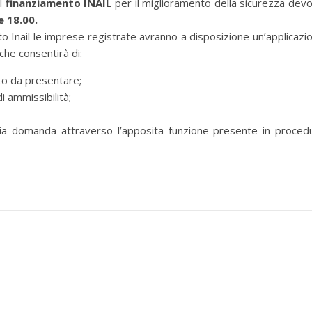
al
finanziamento INAIL
per il miglioramento della sicurezza dev
e 18.00.
ito Inail le imprese registrate avranno a disposizione un’applicazi
che consentirà di:
tto da presentare;
di ammissibilità;
pria domanda attraverso l’apposita funzione presente in proced