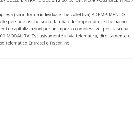
DELLE ENTRATE DEL 6.12.2013: L’INVIO è POSSIBILE FINO 
mpresa (sia in forma individuale che collettiva) ADEMPIMENTO
elle persone fisiche soci o familiari dell’imprenditore che hanno
enti o capitalizzazioni per un importo complessivo, per ciascuna
00,00 MODALITA’ Esclusivamente in via telematica, direttamente o
izio telematico Entratel o Fisconline