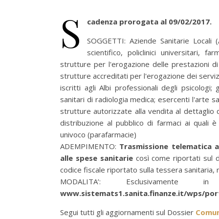
S
cadenza prorogata al 09/02/2017.
SOGGETTI: Aziende Sanitarie Locali (A
scientifico, policlinici universitari, 
strutture per l'erogazione delle prestazioni di 
strutture accreditati per l'erogazione dei servizi s
iscritti agli Albi professionali degli psicologi; 
sanitari di radiologia medica; esercenti l'arte sani
strutture autorizzate alla vendita al dettaglio 
distribuzione al pubblico di farmaci ai quali è
univoco (parafarmacie)
ADEMPIMENTO:
Trasmissione telematica al
alle spese sanitarie
così come riportati sul
codice fiscale riportato sulla tessera sanitaria, 
MODALITA’: Esclusivamente i
www.sistemats1.sanita.finanze.it/wps/por
Segui tutti gli aggiornamenti sul Dossier
Comuni