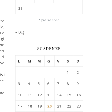
31
Agosto: 2026
ere
le,
« Lug
i e
gli
ici
SCADENZE
ri;
 di
L
M
M
G
V
S
D
ivo
1
2
ivi
del
3
4
5
6
7
8
9
to
10
11
12
13
14
15
16
17
18
19
20
21
22
23