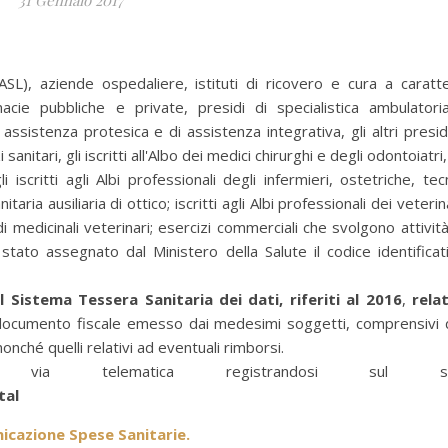
31 Gennaio 2017
SL), aziende ospedaliere, istituti di ricovero e cura a caratt
farmacie pubbliche e private, presidi di specialistica ambulatoria
assistenza protesica e di assistenza integrativa, gli altri presid
anitari, gli iscritti all'Albo dei medici chirurghi e degli odontoiatri, 
gli iscritti agli Albi professionali degli infermieri, ostetriche, tecn
taria ausiliaria di ottico; iscritti agli Albi professionali dei veterina
di medicinali veterinari; esercizi commerciali che svolgono attività
 stato assegnato dal Ministero della Salute il codice identificat
 Sistema Tessera Sanitaria dei dati, riferiti al 2016
,
relat
 documento fiscale emesso dai medesimi soggetti, comprensivi 
nonché quelli relativi ad eventuali rimborsi.
n via telematica registrandosi sul si
tal
cazione Spese Sanitarie.