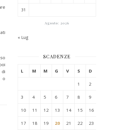
are
31
Agosto: 2026
ati
« Lug
SCADENZE
sso
poi
L
M
M
G
V
S
D
 di
i o
1
2
3
4
5
6
7
8
9
10
11
12
13
14
15
16
17
18
19
20
21
22
23