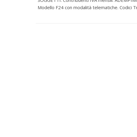
SOGGETTI: Contribuenti IVA mensili. ADEMPIM
Modello F24 con modalità telematiche. Codici T