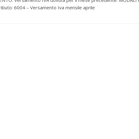
ENTO: Versamento IVA dovuta per il mese precedente. MODALIT
ributo: 6004 – Versamento Iva mensile aprile