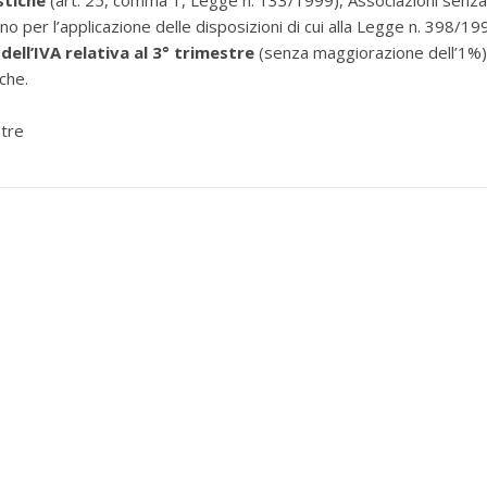
stiche
(art. 25, comma 1, Legge n. 133/1999), Associazioni senza
o per l’applicazione delle disposizioni di cui alla Legge n. 398/19
ell’IVA relativa al 3° trimestre
(senza maggiorazione dell’1%)
che.
stre