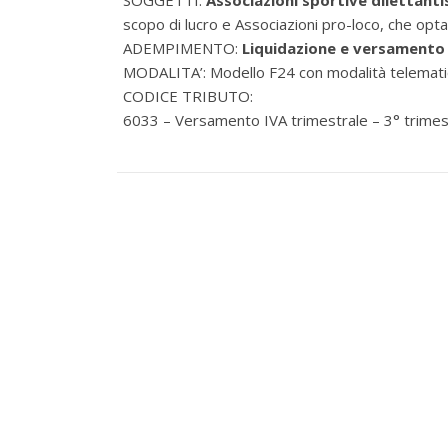
SOGGETTI:
Associazioni sportive dilettanti
scopo di lucro e Associazioni pro-loco, che optan
ADEMPIMENTO:
Liquidazione e versamento d
MODALITA’: Modello F24 con modalità telemati
CODICE TRIBUTO:
6033 – Versamento IVA trimestrale – 3° trime