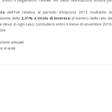
scelto il pagamento rateale del saldo dell'imposta dovuta per
ata
dell'IVA relativa al periodo d'imposta 2015 risultante da
razione dello
2,31% a titolo di interessi
(il numero delle rate d
ne deve, in ogni caso, concludersi entro il mese di novembre 2016)
che.
azione annuale
 erariali