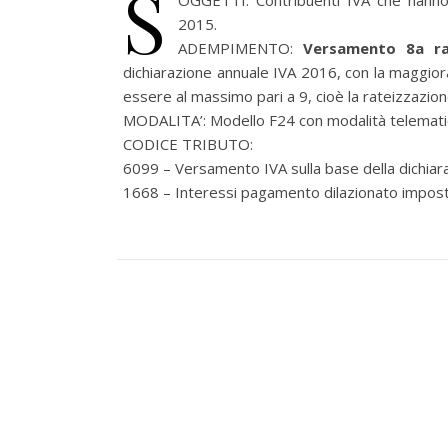
S
OGGETTI: Contribuenti IVA che hanno 
2015.
ADEMPIMENTO:
Versamento 8a r
dichiarazione annuale IVA 2016, con la maggio
essere al massimo pari a 9, cioè la rateizzazio
MODALITA’: Modello F24 con modalità telemati
CODICE TRIBUTO:
6099 – Versamento IVA sulla base della dichiar
1668 – Interessi pagamento dilazionato imposte