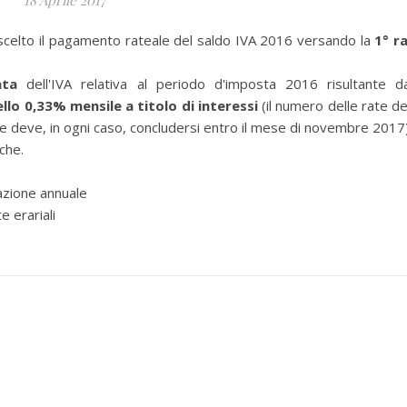
18 Aprile 2017
celto il pagamento rateale del saldo IVA 2016 versando la
1° r
ata
dell'IVA relativa al periodo d'imposta 2016
risultante da
lo 0,33% mensile a titolo di interessi
(il numero delle rate d
ne deve, in ogni caso, concludersi entro il mese di novembre 2017)
che.
azione annuale
 erariali