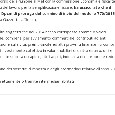
orso della riunione al Mef con la commissione Economia e fiscalità
i del lavoro per la semplificazione fiscale,
ha assicurato che il
l Dpcm di proroga del termine di invio del modello 770/2015
a Gazzetta Ufficiale).
ltri soggetti che nel 2014 hanno corrisposto somme o valori
itale, compensi per avviamento commerciale, contributi ad enti
azione sulla vita, premi, vincite ed altri proventi finanziari ivi compr
investimento collettivo in valori mobiliari di diritto estero, utili e
i in società di capitali, titoli atipici, indennità di esproprio e reddi
dei sostituti d’imposta e degli intermediari relativa all’anno 2
rettamente o tramite intermediari abilitati