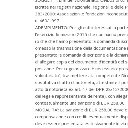
SOGGETTI: Enti del volontariato: ONLUS di cui al
iscritte nei registri nazionale, regionali e delle
383/2000; Associazioni e fondazioni riconosciute 
n. 460/1997.
ADEMPIMENTO: Per gli enti interessati a partecip
l’esercizio finanziario 2015 che non hanno pres
(o che
che hanno presentato la domanda di iscr
omesso la trasmissione della documentazione in
presentato la domanda di iscrizione e la dichia
di allegare copia del documento d’identità del s
posizione. Per regolarizzare è necessario: prese
volontariato"; trasmettere alla competente Dire
sostitutiva di atto di notorietà, attestante il pos
atto di notorietà ex art. 47 del DPR 28/12/2000
del legale rappresentante dell’ente), con alleg
contestualmente una sanzione di EUR 258,00.
MODALITA’: La sanzione di EUR 258,00 deve ess
compensazione con crediti eventualmente dispon
deve essere presentata esclusivamente in via te