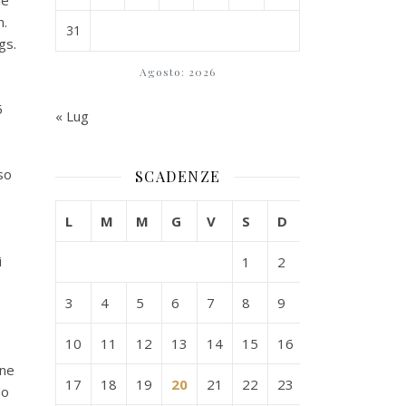
le
n.
31
gs.
Agosto: 2026
5
« Lug
so
SCADENZE
L
M
M
G
V
S
D
i
1
2
3
4
5
6
7
8
9
10
11
12
13
14
15
16
one
17
18
19
20
21
22
23
do