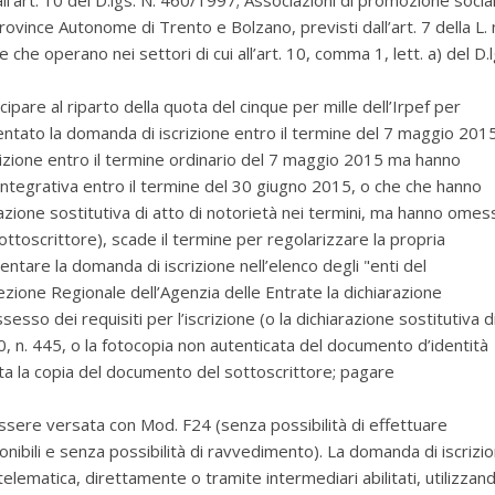
l’art. 10 del D.lgs. N. 460/1997; Associazioni di promozione socia
 Province Autonome di Trento e Bolzano, previsti dall’art. 7 della L. 
che operano nei settori di cui all’art. 10, comma 1, lett. a) del D.l
are al riparto della quota del cinque per mille dell’Irpef per
entato la domanda di iscrizione entro il termine del 7 maggio 201
izione entro il termine ordinario del 7 maggio 2015 ma hanno
tegrativa entro il termine del 30 giugno 2015, o che
che hanno
razione sostitutiva di atto di notorietà nei termini, ma hanno omes
ottoscrittore)
, scade il termine per regolarizzare la propria
ntare la domanda di iscrizione nell’elenco degli "enti del
zione Regionale dell’Agenzia delle Entrate la dichiarazione
sesso dei requisiti per l’iscrizione (o la dichiarazione sostitutiva d
, n. 445, o la fotocopia non autenticata del documento d’identità
ata la copia del documento del sottoscrittore; pagare
ere versata con Mod. F24 (senza possibilità di effettuare
ibili e senza possibilità di ravvedimento). La domanda di iscrizi
lematica, direttamente o tramite intermediari abilitati, utilizzan