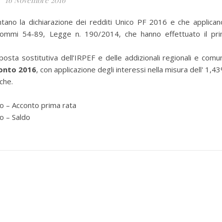
16 Novembre 2016
no la dichiarazione dei redditi Unico PF 2016 e che applicano
, commi 54-89, Legge n. 190/2014, che hanno effettuato il pr
posta sostitutiva dell’IRPEF e delle addizionali regionali e comun
conto 2016
, con applicazione degli interessi nella misura dell' 1,4
che.
io – Acconto prima rata
o – Saldo