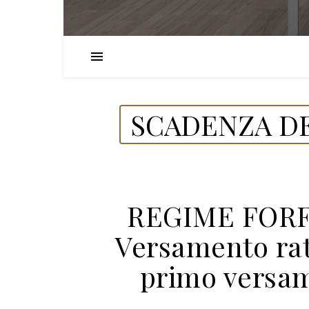
SCADENZA DE
REGIME FORF
Versamento rat
primo versame