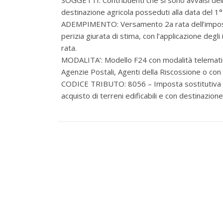
SOGGETTI: Contribuenti che si sono avvalsi della 
destinazione agricola posseduti alla data del 1
ADEMPIMENTO: Versamento 2a rata dell’imposta s
perizia giurata di stima, con l’applicazione deg
rata.
MODALITA’: Modello F24 con modalità telematich
Agenzie Postali, Agenti della Riscossione o con m
CODICE TRIBUTO: 8056 – Imposta sostitutiva del
acquisto di terreni edificabili e con destinazione