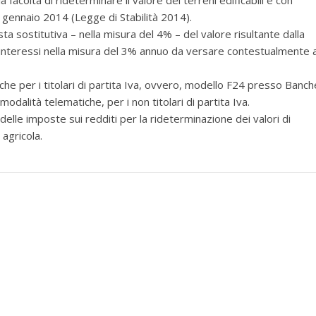
facoltà di rideterminare il valore dei terreni edificabili e con
° gennaio 2014 (Legge di Stabilità 2014).
ostitutiva – nella misura del 4% – del valore risultante dalla
li interessi nella misura del 3% annuo da versare contestualmente a
e per i titolari di partita Iva, ovvero, modello F24 presso Banch
odalità telematiche, per i non titolari di partita Iva.
le imposte sui redditi per la rideterminazione dei valori di
 agricola.