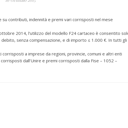
16 Gennaio 2015
 contributi, indennità e premi vari corrisposti nel mese
ottobre 2014, l’utilizzo del modello F24 cartaceo è consentito sol
è a debito, senza compensazione, e di importo ≤ 1.000 €. In tutti gli
orrisposti a imprese da regioni, provincie, comuni e altri enti
corrisposti dall’Unire e premi corrisposti dalla Fise – 1052 –