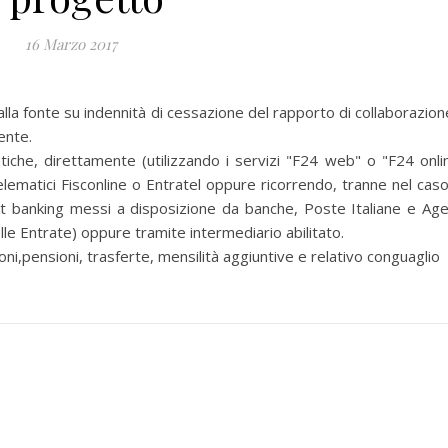
16 Marzo 2017
 fonte su indennità di cessazione del rapporto di collaborazion
ente.
iche, direttamente (utilizzando i servizi "F24 web" o "F24 onli
telematici Fisconline o Entratel oppure ricorrendo, tranne nel caso
et banking messi a disposizione da banche, Poste Italiane e Age
lle Entrate) oppure tramite intermediario abilitato.
,pensioni, trasferte, mensilità aggiuntive e relativo conguaglio