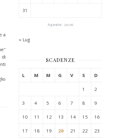
31
Agosto: 2026
e a
« Lug
ne"
 di
SCADENZE
nti
L
M
M
G
V
S
D
lio
1
2
3
4
5
6
7
8
9
10
11
12
13
14
15
16
17
18
19
20
21
22
23