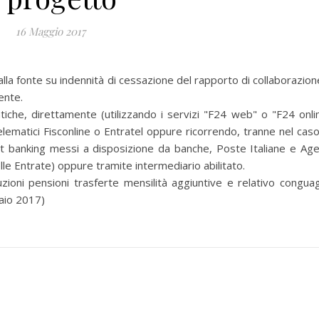
16 Maggio 2017
 fonte su indennità di cessazione del rapporto di collaborazion
ente.
iche, direttamente (utilizzando i servizi "F24 web" o "F24 onli
telematici Fisconline o Entratel oppure ricorrendo, tranne nel caso
et banking messi a disposizione da banche, Poste Italiane e Age
lle Entrate) oppure tramite intermediario abilitato.
oni pensioni trasferte mensilità aggiuntive e relativo conguag
naio 2017)