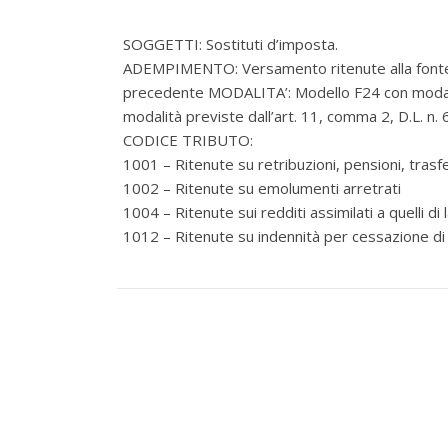
SOGGETTI: Sostituti d’imposta.
ADEMPIMENTO: Versamento ritenute alla fonte su
precedente MODALITA’: Modello F24 con modalità
modalità previste dall’art. 11, comma 2, D.L. n. 6
CODICE TRIBUTO:
1001 – Ritenute su retribuzioni, pensioni, trasf
1002 – Ritenute su emolumenti arretrati
1004 – Ritenute sui redditi assimilati a quelli d
1012 – Ritenute su indennità per cessazione di