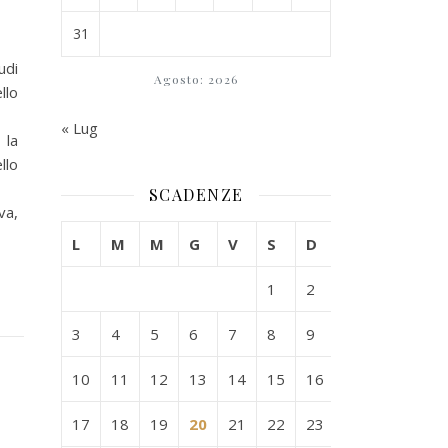
31
udi
Agosto: 2026
llo
« Lug
 la
llo
SCADENZE
va,
L
M
M
G
V
S
D
1
2
3
4
5
6
7
8
9
10
11
12
13
14
15
16
17
18
19
20
21
22
23