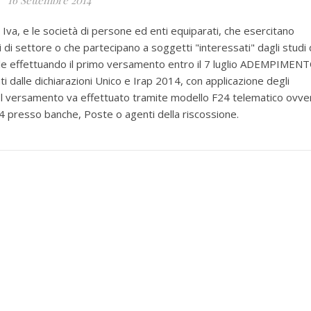
16 Settembre 2014
 Iva, e le società di persone ed enti equiparati, che esercitano
di di settore o che partecipano a soggetti "interessati" dagli studi 
ale effettuando il primo versamento entro il 7 luglio ADEMPIMEN
i dalle dichiarazioni Unico e Irap 2014, con applicazione degli
Il versamento va effettuato tramite modello F24 telematico ovve
F24 presso banche, Poste o agenti della riscossione.