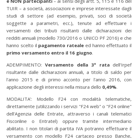
e NON partecipanti
– ai sensi degli artt. 5, 115 e 116 del
TUIR – a società, associazioni e imprese interessate dagli
studi di settore (ad esempio, privati, soci di società
soggette a parametri, ecc.), tenute ad effettuare i
versamenti dei tributi risultanti dalle dichiarazioni dei
redditi annuali (modello 730/2016 o UNICO PF 2016) e che
hanno scelto il
pagamento rateale
ed hanno effettuato il
primo versamento entro il 16 giugno
.
ADEMPIMENTO:
Versamento della 3° rata
dell'Irpef
risultante dalle dichiarazioni annuali, a titolo di saldo per
l'anno 2015 e di primo acconto per l'anno 2016, con
applicazione degli interessi nella misura dello
0,49%
.
MODALITA’: Modello F24 con modalità telematiche,
direttamente (utilizzando i servizi "F24 web" o "F24 online"
dell'Agenzia delle Entrate, attraverso i canali telematici
Fisconline o Entratel) oppure tramite intermediario
abilitato. I non titolari di partita IVA potranno effettuare il
versamento con modello F24 cartaceo presso Banche,