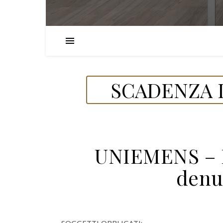
SCADENZA D
UNIEMENS – I
denu