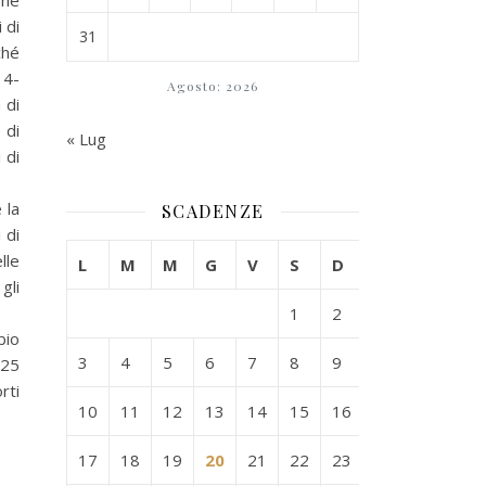
one
 di
31
ché
14-
Agosto: 2026
 di
 di
« Lug
 di
 la
SCADENZE
 di
lle
L
M
M
G
V
S
D
gli
1
2
bio
3
4
5
6
7
8
9
 25
rti
10
11
12
13
14
15
16
17
18
19
20
21
22
23