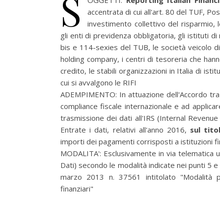
S
OGGETTI:
Reporting Italian Financia
accentrata di cui all'art. 80 del TUF, Po
investimento collettivo del risparmio,
gli enti di previdenza obbligatoria, gli istituti d
bis e 114-sexies del TUB, le società veicolo di 
holding company, i centri di tesoreria che hanno
credito, le stabili organizzazioni in Italia di isti
cui si avvalgono le RIFI
ADEMPIMENTO:
In attuazione dell'Accordo tra
compliance fiscale internazionale e ad applica
trasmissione dei dati all'IRS (Internal Revenue
Entrate i dati, relativi all'anno 2016,
sul tit
importi dei pagamenti corrisposti a istituzioni f
MODALITA':
Esclusivamente in via telematica ut
Dati) secondo le modalità indicate nei punti 5 
marzo 2013 n. 37561 intitolato "Modalità pe
finanziari"