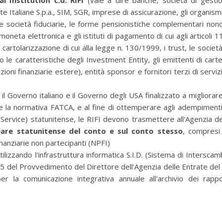
l Institution c.d. RIFI
(vale a dire banche, società di gesti
ste Italiane S.p.a., SIM, SGR, imprese di assicurazione, gli organismi
 le società fiduciarie, le forme pensionistiche complementari non
i moneta elettronica e gli istituti di pagamento di cui agli articoli 1
cartolarizzazione di cui alla legge n. 130/1999, i trust, le società
 le caratteristiche degli Investment Entity, gli emittenti di carte
tuzioni finanziarie estere), entità sponsor e fornitori terzi di servizi
 il Governo italiano e il Governo degli USA finalizzato a migliorare
re la normativa FATCA, e al fine di ottemperare agli adempimenti
 Service) statunitense, le RIFI devono trasmettere all'Agenzia de
olare statunitense del conto e sul conto stesso
, compresi 
inanziarie non partecipanti (NPFI)
ilizzando l'infrastruttura informatica S.I.D. (Sistema di Interscam
e 5 del Provvedimento del Direttore dell'Agenzia delle Entrate del
r la comunicazione integrativa annuale all'archivio dei rappo