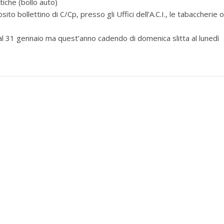
che (bollo auto)
to bollettino di C/Cp, presso gli Uffici dell’A.C.I., le tabaccherie o
al 31 gennaio ma quest’anno cadendo di domenica slitta al lunedì