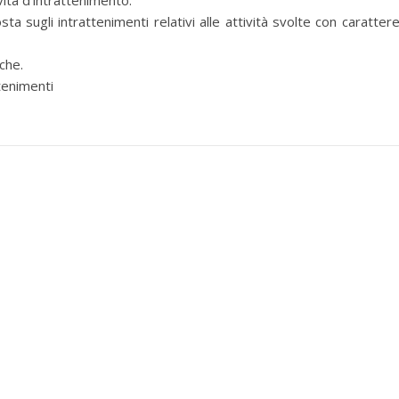
ità d’intrattenimento.
ugli intrattenimenti relativi alle attività svolte con carattere
che.
tenimenti