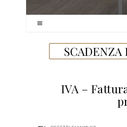
SCADENZA D
IVA – Fattur
p