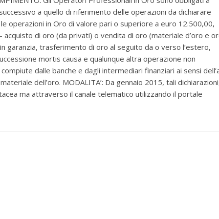
PIMENTO: Gli Operatori Professionali in Oro sono obbligati a
uccessivo a quello di riferimento delle operazioni da dichiarare
le operazioni in Oro di valore pari o superiore a euro 12.500,00,
– acquisto di oro (da privati) o vendita di oro (materiale d’oro e o
n garanzia, trasferimento di oro al seguito da o verso l’estero,
 successione mortis causa e qualunque altra operazione non
, compiute dalle banche e dagli intermediari finanziari ai sensi dell’a
materiale dell’oro. MODALITA’: Da gennaio 2015, tali dichiarazioni
acea ma attraverso il canale telematico utilizzando il portale