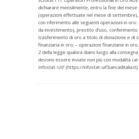
SOGGETTI: Operatori Professionali in Oro ADEM
dichiarare mensilmente, entro la fine del mese s
(operazioni effettuate nel mese di settembre), 
con riferimento alle seguenti operazioni in oro: 
da investimento), prestito d’uso, conferimento i
trasferimento di oro a titolo di donazione e di
finanziaria in oro; – operazioni finanziarie in oro
2 della legge qualora diano luogo alla consegna 
devono essere inviate non più con modalità cart
Infostat-UIF (https://infostat-uif.bancaditalia.it).