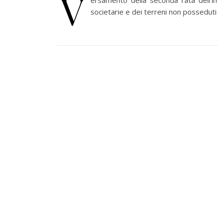
V
ersamento della seconda rata dell’imp
societarie e dei terreni non posseduti