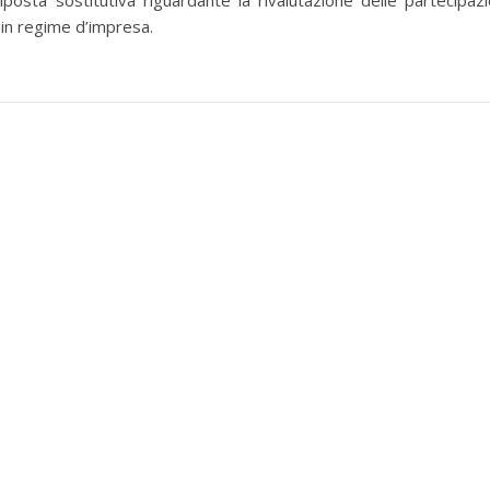
osta sostitutiva riguardante la rivalutazione delle partecipazi
 in regime d’impresa.