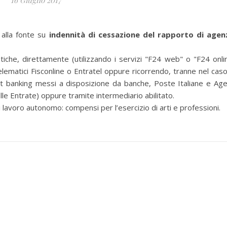
16 Giugno 2017
alla fonte su
indennità di cessazione del rapporto di agen
iche, direttamente (utilizzando i servizi "F24 web" o "F24 onli
telematici Fisconline o Entratel oppure ricorrendo, tranne nel caso
et banking messi a disposizione da banche, Poste Italiane e Age
lle Entrate) oppure tramite intermediario abilitato.
avoro autonomo: compensi per l’esercizio di arti e professioni.