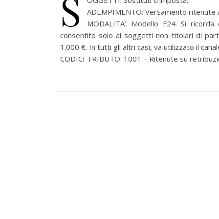
S
OGGETTI: Sostituti d’imposta.
ADEMPIMENTO: Versamento ritenute all
MODALITA’: Modello F24. Si ricorda 
consentito solo ai soggetti non titolari di pa
1.000 €. In tutti gli altri casi, va utilizzato il can
CODICI TRIBUTO: 1001 – Ritenute su retribuzioni