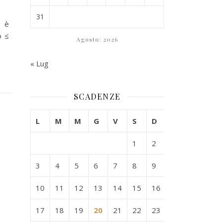
31
o è
o ≤
Agosto: 2026
« Lug
SCADENZE
L
M
M
G
V
S
D
1
2
3
4
5
6
7
8
9
10
11
12
13
14
15
16
17
18
19
20
21
22
23