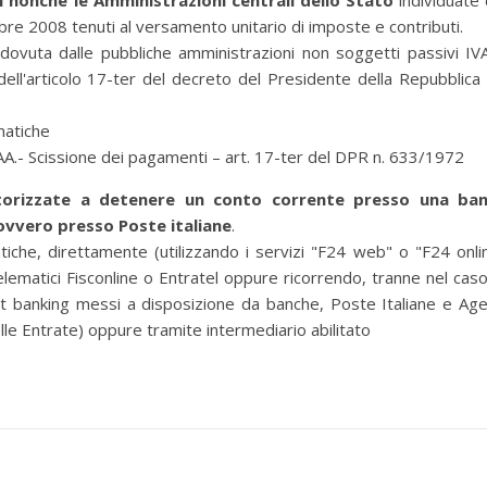
i nonché le Amministrazioni centrali dello Stato
individuate 
re 2008 tenuti al versamento unitario di imposte e contributi.
dovuta dalle pubbliche amministrazioni non soggetti passivi IV
dell'articolo 17-ter del decreto del Presidente della Repubblica
matiche
.- Scissione dei pagamenti – art. 17-ter del DPR n. 633/1972
utorizzate a detenere un conto corrente presso una ba
ovvero presso Poste italiane
.
iche, direttamente (utilizzando i servizi "F24 web" o "F24 onli
telematici Fisconline o Entratel oppure ricorrendo, tranne nel caso
et banking messi a disposizione da banche, Poste Italiane e Age
lle Entrate) oppure tramite intermediario abilitato