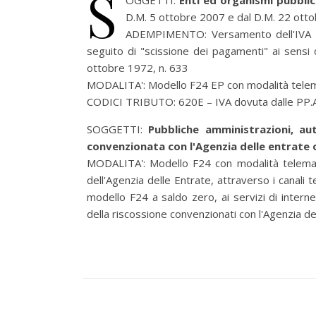
S
OGGETTI:
Enti ed organismi pubblic
D.M. 5 ottobre 2007 e dal D.M. 22 ottob
ADEMPIMENTO:
Versamento dell'IVA 
seguito di "scissione dei pagamenti" ai sensi 
ottobre 1972, n. 633
MODALITA':
Modello F24 EP con modalità tele
CODICI TRIBUTO: 620E – IVA dovuta dalle PP.AA
SOGGETTI:
Pubbliche amministrazioni, a
convenzionata con l'Agenzia delle entrate 
MODALITA':
Modello F24 con modalità telemat
dell'Agenzia delle Entrate, attraverso i canali 
modello F24 a saldo zero, ai servizi di intern
della riscossione convenzionati con l'Agenzia de